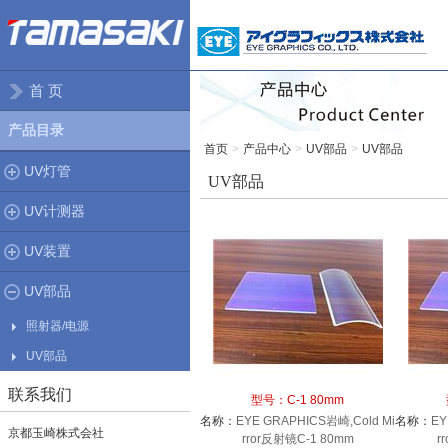
首 页
产品目录
首页
>
产品中心
>
UV部品
>
UV部品
UV灯管
UV部品
UV计测器
UV装置
UV部品
照射器/电源
UV部品
联系我们
型号：
C-1 80mm
名称：
EYE GRAPHICS岩崎,Cold Mi
名称：
EY
京都玉崎株式会社
rror反射镜C-1 80mm
r